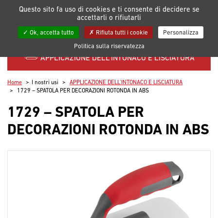
Gestione delle preferenze dei cookie
Questo sito fa uso di cookies e ti consente di decidere se
accettarli o rifiutarli
Le mie liste
Ok, accetta tutto
Rifiuta tutti i cookie
Personalizza
Politica sulla riservatezza
APPLICAZIONE DELL’INTONACO E LISCIATURA
Home
I nostri usi
APPLICAZIONE DELL’INTONACO E LISCIATURA
1729 – SPATOLA PER DECORAZIONI ROTONDA IN ABS
1729 – SPATOLA PER
DECORAZIONI ROTONDA IN ABS