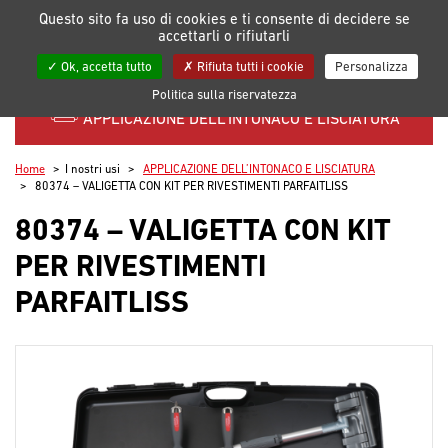
Gestione delle preferenze dei cookie
Questo sito fa uso di cookies e ti consente di decidere se
accettarli o rifiutarli
Le mie liste
Ok, accetta tutto
Rifiuta tutti i cookie
Personalizza
Politica sulla riservatezza
APPLICAZIONE DELL’INTONACO E LISCIATURA
Home
I nostri usi
APPLICAZIONE DELL’INTONACO E LISCIATURA
80374 – VALIGETTA CON KIT PER RIVESTIMENTI PARFAITLISS
80374 – VALIGETTA CON KIT
PER RIVESTIMENTI
PARFAITLISS