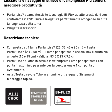
Lisciatura e fissaggio di strisce di cartongesso Più confort,
maggiore produttività
ParfaitLiss'® : Lama flessibile tecnologia Bi-Flex ad alte prestazioni con
controlama in PVC Usura e levigatura perfettamente omogenee su tutta
la lunghezza della lama
Valigetta di trasporto
Descrizione tecnica:
Composta da : 4 lama ParfaitLiss’® (25, 35, 45 e 60 cm) + 1 asta
ParfaitLiss'® (2 x 0,50 m) + 2 lame per spatole in acciaio inox e alluminio
antiurto (10 e 15 cm) - Valigia : 83.5 X 33 X 9.5 cm
ParfaitLiss’® : Lama in acciaio inox temprato Lame per spatole: 1 con
punta in alluminio passante per la percussione e 1 con punta di
avvitamento.
Asta : Testa girevole Tubo in alluminio ultraleggero Sistema di
bloccaggio rapido.